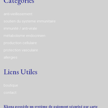
Catégories
anti-vieillissement
soutien du systeme immunitaire
immunité / anti-virale
métabolisme endocrinien
production cellulaire
protection vasculaire
allergies
Liens Utiles
boutique
contact
Kkena possède un système de paiement sécurisé par carte