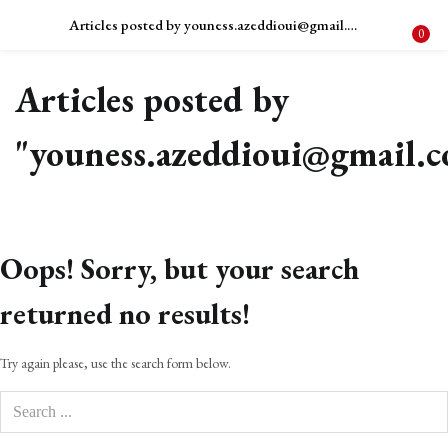
Articles posted by youness.azeddioui@gmail.com
LOGIN
0
Articles posted by
Enter your username and password to login.
"youness.azeddioui@gmail.
Remember me
Oops!
Sorry, but your search
Login
returned no results!
Lost password?
Try again please, use the search form below.