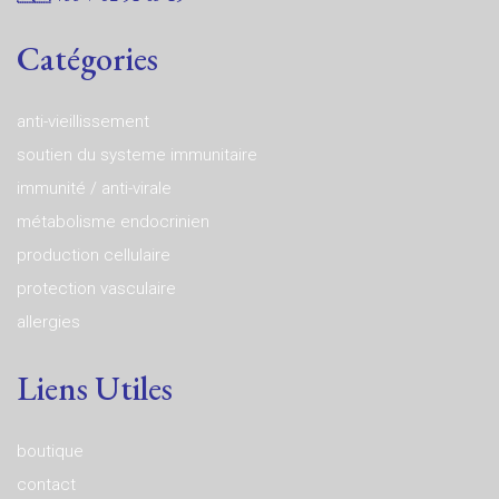
Catégories
anti-vieillissement
soutien du systeme immunitaire
immunité / anti-virale
métabolisme endocrinien
production cellulaire
protection vasculaire
allergies
Liens Utiles
boutique
contact