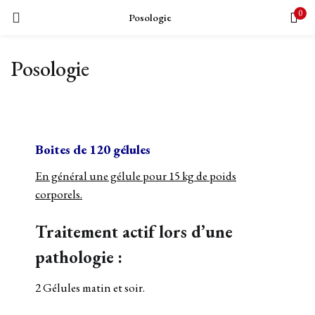
0
Posologie
LOGIN
Posologie
Enter your username and password to login.
Boites de 120 gélules
Remember me
En général une gélule pour 15 kg de poids
corporels.
Login
Traitement actif lors d’une
Lost password?
pathologie :
2 Gélules matin et soir.