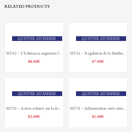
RELATED PRODUCTS
AJOUTER AU PANIER
AJOUTER AU PANIER
MT42 – L’Echinacea augmente les défenses naturelles de l’organisme
MT41 – Régulation de la distribution du Fer intra et extra cellulaire
88.00
€
87.00
€
AJOUTER AU PANIER
AJOUTER AU PANIER
MT32 – Action sédative sur la douleur, le stress, l’insomnie.
MT31 – Inflammation ostéo articulaire viscérale et neurologique.
82.00
€
81.00
€