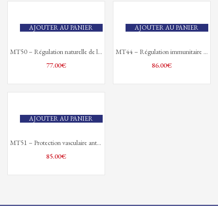
AJOUTER AU PANIER
AJOUTER AU PANIER
MT50 – Régulation naturelle de la ménopause et andropause
MT44 – Régulation immunitaire molécules verrous
77.00
€
86.00
€
AJOUTER AU PANIER
MT51 – Protection vasculaire anti-inflammatoire
85.00
€