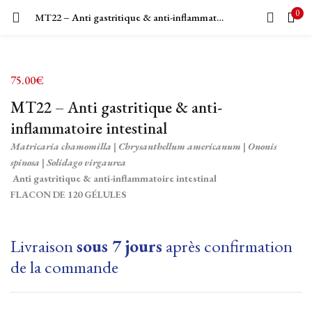
0
MT22 – Anti gastritique & anti-inflammatoire intestinal
LOGIN
Enter your username and password to login.
75.00
€
MT22 – Anti gastritique & anti-
inflammatoire intestinal
Matricaria chamomilla | Chrysanthellum americanum | Ononis
spinosa | Solidago virgaurea
Remember me
Anti gastritique & anti-inflammatoire intestinal
FLACON DE 120 GÉLULES
Login
Lost password?
Livraison
sous 7 jours
après confirmation
de la commande